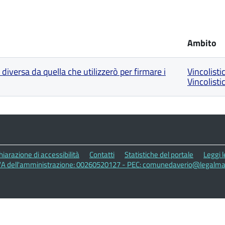
Ambito
versa da quella che utilizzerò per firmare i
Vincolisti
Vincolist
hiarazione di accessibilità
Contatti
Statistiche del portale
Leggi 
IVA dell'amministrazione: 00260520127 - PEC: comunedaverio@legalmail