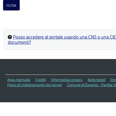
Posso accedere al portale usando una CNS o una CIE di
documenti?
Area riservata
Crediti
Informativa privacy
Note legali
Dic
Piano di miglioramento dei servizi
Comune di Daverio - Partita 