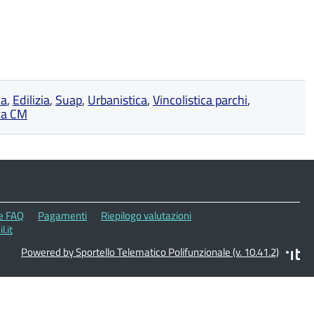
ca
,
Edilizia
,
Suap
,
Urbanistica
,
Vincolistica parchi
,
ica CM
le FAQ
Pagamenti
Riepilogo valutazioni
.it
Powered by Sportello Telematico Polifunzionale (v. 10.41.2)