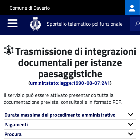
Log
Salta al contenuto principale
Skip to site navigation
Comune di Daverio
me
Sportello telematico polifunzionale
Trasmissione di integrazioni
documentali per istanze
paesaggistiche
(
urn:nir:stato:legge:1990-08-07;241
)
Il servizio può essere attivato presentando tutta la
documentazione prevista, consultabile in formato PDF.
Durata massima del procedimento amministrativo
Pagamenti
Procura