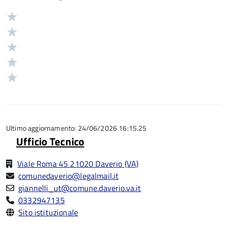
Valuta
Valutazione
5
Valuta
stelle
4
Valuta
su
stelle
3
Valuta
5
su
stelle
2
Valuta
5
su
stelle
1
5
su
stelle
5
su
5
Ultimo aggiornamento: 24/06/2026 16:15.25
Ufficio Tecnico
Viale Roma 45 21020 Daverio (VA)
comunedaverio@legalmail.it
giannelli_ut@comune.daverio.va.it
0332947135
Sito istituzionale