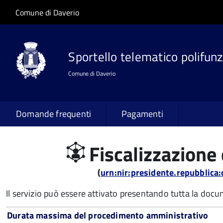
Salta al contenuto principale
Skip to site navigation
Comune di Daverio
Sportello telematico polifunz
Comune di Daverio
Domande frequenti
Pagamenti
Fiscalizzazione d
(
urn:nir:presidente.repubblic
Il servizio può essere attivato presentando tutta la doc
Durata massima del procedimento amministrativo