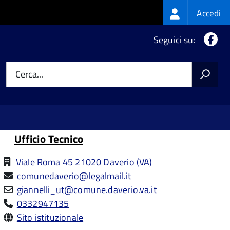
Login
Accedi
menu
Fa
Seguici su:
Cerca...
Ufficio Tecnico
Viale Roma 45 21020 Daverio (VA)
comunedaverio@legalmail.it
giannelli_ut@comune.daverio.va.it
0332947135
Sito istituzionale