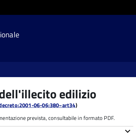
ionale
ell'illecito edilizio
a:decreto:2001-06-06;380~art34
)
umentazione prevista, consultabile in formato PDF.