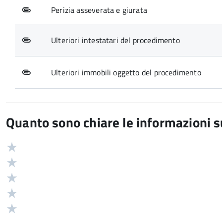
Perizia asseverata e giurata
Ulteriori intestatari del procedimento
Ulteriori immobili oggetto del procedimento
Quanto sono chiare le informazioni 
Valuta
Valutazione
5
Valuta
stelle
4
Valuta
su
stelle
3
Valuta
5
su
stelle
2
Valuta
5
su
stelle