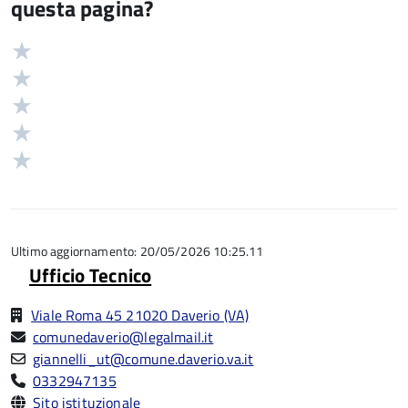
questa pagina?
Valuta
Valutazione
5
Valuta
stelle
4
Valuta
su
stelle
3
Valuta
5
su
stelle
2
Valuta
5
su
stelle
1
5
su
stelle
5
su
5
Ultimo aggiornamento: 20/05/2026 10:25.11
Ufficio Tecnico
Viale Roma 45 21020 Daverio (VA)
comunedaverio@legalmail.it
giannelli_ut@comune.daverio.va.it
0332947135
Sito istituzionale