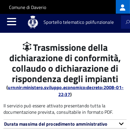
Log
Salta al contenuto principale
Skip to site navigation
Comune di Daverio
me
Sportello telematico polifunzionale
Trasmissione della
dichiarazione di conformità,
collaudo o dichiarazione di
rispondenza degli impianti
(
urn:nir:ministero.sviluppo.economico:decreto:2008-01-
22;37
)
Il servizio può essere attivato presentando tutta la
documentazione prevista, consultabile in formato PDF.
Durata massima del procedimento amministrativo