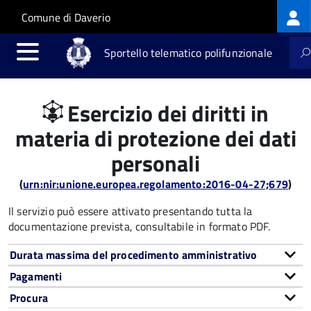
Log
Salta al contenuto principale
Skip to site navigation
Comune di Daverio
me
Sportello telematico polifunzionale
Esercizio dei diritti in
materia di protezione dei dati
personali
(
urn:nir:unione.europea.regolamento:2016-04-27;679
)
Il servizio può essere attivato presentando tutta la
documentazione prevista, consultabile in formato PDF.
Durata massima del procedimento amministrativo
Pagamenti
Procura