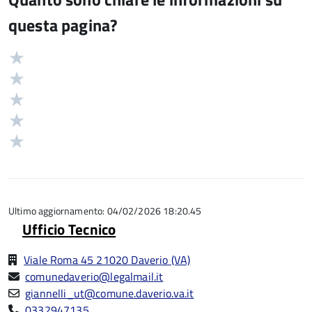
questa pagina?
Valuta
Valutazione
5
Valuta
stelle
4
Valuta
su
stelle
3
Valuta
5
su
stelle
2
Valuta
5
su
stelle
1
5
su
stelle
5
su
5
Ultimo aggiornamento: 04/02/2026 18:20.45
Ufficio Tecnico
Viale Roma 45 21020 Daverio (VA)
comunedaverio@legalmail.it
giannelli_ut@comune.daverio.va.it
0332947135