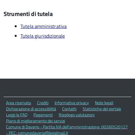
Strumenti di tutela
Tutela amministrativa
Tutela giurisdizionale
Area riservata
Crediti
Informativa privacy
Note legali
Dichiarazione di accessibilità
Contatti
Statistiche del portale
Leggi le FAQ
Pagamenti
Riepilogo valutazioni
Piano di miglioramento dei servizi
Comune di Daverio - Partita IVA dell'amministrazione: 00260520127
- PEC: comunedaverio@legalmail.it