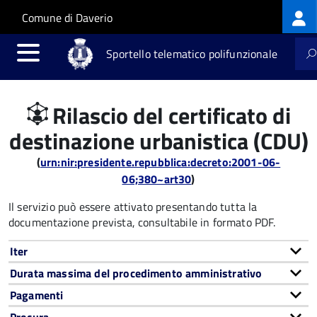
Log
Salta al contenuto principale
Skip to site navigation
Comune di Daverio
me
Sportello telematico polifunzionale
Rilascio del certificato di
destinazione urbanistica (CDU)
(
urn:nir:presidente.repubblica:decreto:2001-06-
06;380~art30
)
Il servizio può essere attivato presentando tutta la
documentazione prevista, consultabile in formato PDF.
Iter
Durata massima del procedimento amministrativo
Pagamenti