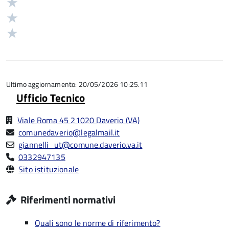
Valuta
su
stelle
3
Valuta
5
su
stelle
2
Valuta
5
su
stelle
1
5
su
stelle
5
su
5
Ultimo aggiornamento: 20/05/2026 10:25.11
Ufficio Tecnico
Viale Roma 45 21020 Daverio (VA)
comunedaverio@legalmail.it
giannelli_ut@comune.daverio.va.it
0332947135
Sito istituzionale
Riferimenti normativi
Quali sono le norme di riferimento?