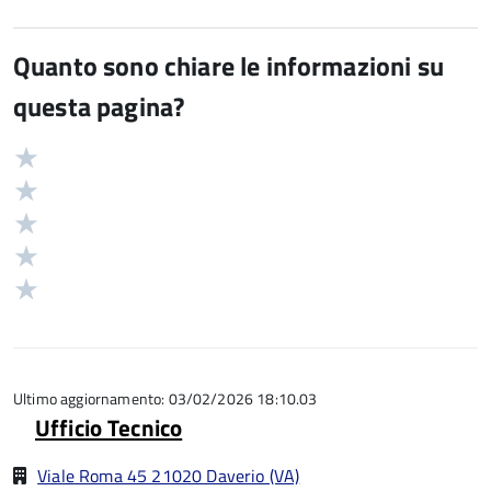
Quanto sono chiare le informazioni su
questa pagina?
Valuta
Valutazione
5
Valuta
stelle
4
Valuta
su
stelle
3
Valuta
5
su
stelle
2
Valuta
5
su
stelle
1
5
su
stelle
5
su
5
Ultimo aggiornamento: 03/02/2026 18:10.03
Ufficio Tecnico
Viale Roma 45 21020 Daverio (VA)