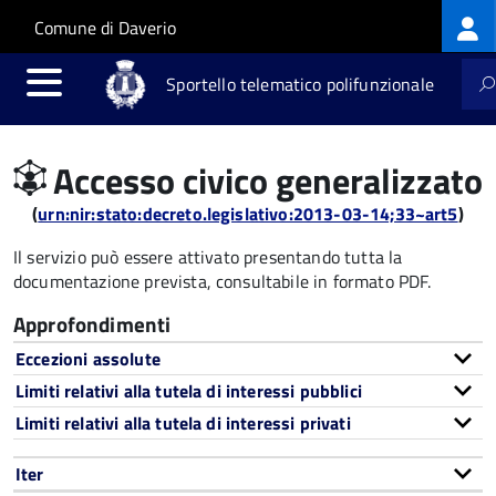
Log
Salta al contenuto principale
Skip to site navigation
Comune di Daverio
me
Sportello telematico polifunzionale
Accesso civico generalizzato
(
urn:nir:stato:decreto.legislativo:2013-03-14;33~art5
)
Il servizio può essere attivato presentando tutta la
documentazione prevista, consultabile in formato PDF.
Approfondimenti
Eccezioni assolute
Limiti relativi alla tutela di interessi pubblici
Limiti relativi alla tutela di interessi privati
Iter