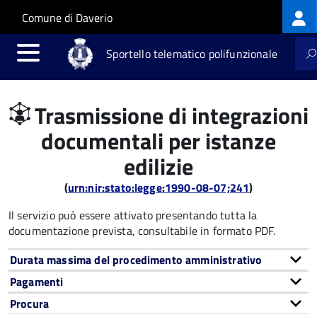
Log
Salta al contenuto principale
Skip to site navigation
Comune di Daverio
me
Sportello telematico polifunzionale
Trasmissione di integrazioni
documentali per istanze
edilizie
(
urn:nir:stato:legge:1990-08-07;241
)
Il servizio può essere attivato presentando tutta la
documentazione prevista, consultabile in formato PDF.
Durata massima del procedimento amministrativo
Pagamenti
Procura