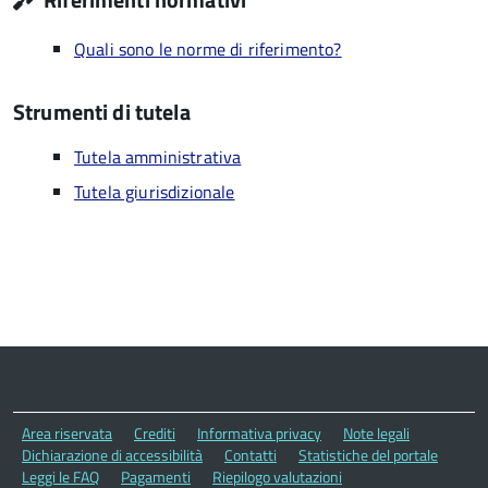
Quali sono le norme di riferimento?
Strumenti di tutela
Tutela amministrativa
Tutela giurisdizionale
Area riservata
Crediti
Informativa privacy
Note legali
Dichiarazione di accessibilità
Contatti
Statistiche del portale
Leggi le FAQ
Pagamenti
Riepilogo valutazioni