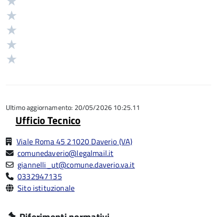
Valuta
Valutazione
5
Valuta
stelle
4
Valuta
su
stelle
3
Valuta
5
su
stelle
2
Valuta
5
su
stelle
1
5
su
stelle
5
su
5
Ultimo aggiornamento: 20/05/2026 10:25.11
Ufficio Tecnico
Viale Roma 45 21020 Daverio (VA)
comunedaverio@legalmail.it
giannelli_ut@comune.daverio.va.it
0332947135
Sito istituzionale
Riferimenti normativi