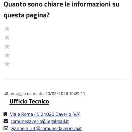
Quanto sono chiare le informazioni su
questa pagina?
Valuta
Valutazione
5
Valuta
stelle
4
Valuta
su
stelle
3
Valuta
5
su
stelle
2
Valuta
5
su
stelle
1
5
su
stelle
5
su
5
Ultimo aggiornamento: 20/05/2026 10:25.11
Ufficio Tecnico
Viale Roma 45 21020 Daverio (VA)
comunedaverio@legalmail.it
giannelli_ut@comune.daverio.va.it