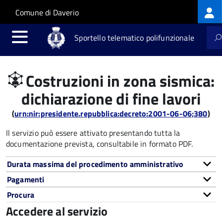
Log
Salta al contenuto principale
Skip to site navigation
Comune di Daverio
me
Sportello telematico polifunzionale
Costruzioni in zona sismica:
dichiarazione di fine lavori
(
urn:nir:presidente.repubblica:decreto:2001-06-06;380
)
Il servizio può essere attivato presentando tutta la
documentazione prevista, consultabile in formato PDF.
Durata massima del procedimento amministrativo
Pagamenti
Procura
Accedere al servizio