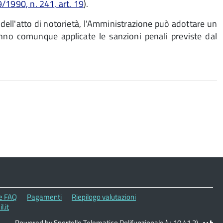
/1990, n. 241, art. 19
).
dell'atto di notorietà, l'Amministrazione può adottare un
anno comunque applicate le sanzioni penali previste dal
le FAQ
Pagamenti
Riepilogo valutazioni
.it
Powered by Sportello Telematico Polifunzionale (v. 10.41.2)