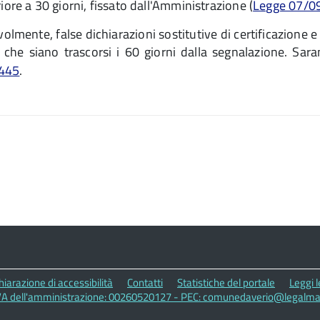
iore a 30 giorni, fissato dall'Amministrazione (
Legge 07/09
ente, false dichiarazioni sostitutive di certificazione e 
 che siano trascorsi i 60 giorni dalla segnalazione. Sar
 445
.
hiarazione di accessibilità
Contatti
Statistiche del portale
Leggi 
IVA dell'amministrazione: 00260520127 - PEC: comunedaverio@legalmail