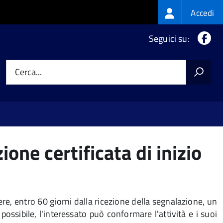
Login
Accedi
menu
Fa
Seguici su:
Cerca...
one certificata di inizio
re, entro 60 giorni dalla ricezione della segnalazione, un
ossibile, l'interessato può conformare l'attività e i suoi