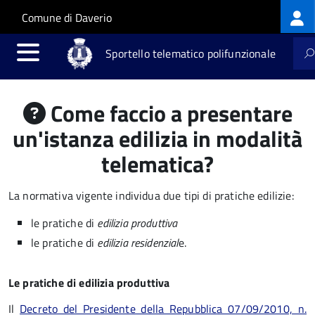
Log
Salta al contenuto principale
Skip to site navigation
Comune di Daverio
me
Sportello telematico polifunzionale
Come faccio a presentare
un'istanza edilizia in modalità
telematica?
La normativa vigente individua due tipi di pratiche edilizie:
le pratiche di
edilizia produttiva
le pratiche di
edilizia residenzial
e.
Le pratiche di edilizia produttiva
Il
Decreto del Presidente della Repubblica 07/09/2010, n.