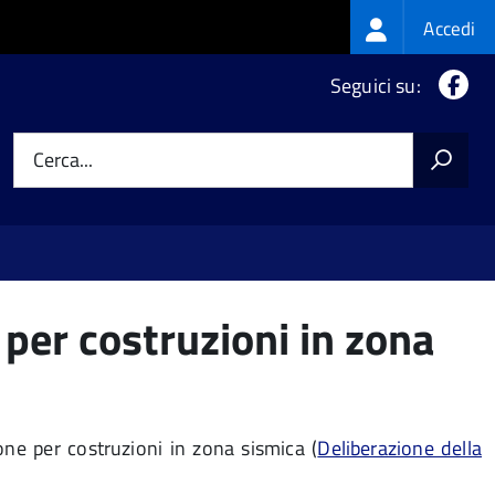
Login
Accedi
menu
Fa
Seguici su:
Cerca...
per costruzioni in zona
ne per costruzioni in zona sismica
(
Deliberazione della