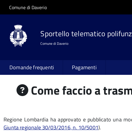
Salta al contenuto principale
Skip to site navigation
Comune di Daverio
Sportello telematico polifunz
Comune di Daverio
Domande frequenti
Pagamenti
Come faccio a trasm
Regione Lombardia ha approvato e pubblicato una modul
Giunta regionale 30/03/2016, n. 10/5001
).