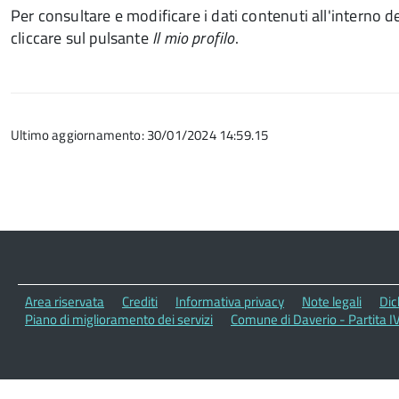
Per consultare e modificare i dati contenuti all'interno de
cliccare sul pulsante
Il mio profilo
.
Ultimo aggiornamento: 30/01/2024 14:59.15
Area riservata
Crediti
Informativa privacy
Note legali
Dic
Piano di miglioramento dei servizi
Comune di Daverio - Partita 