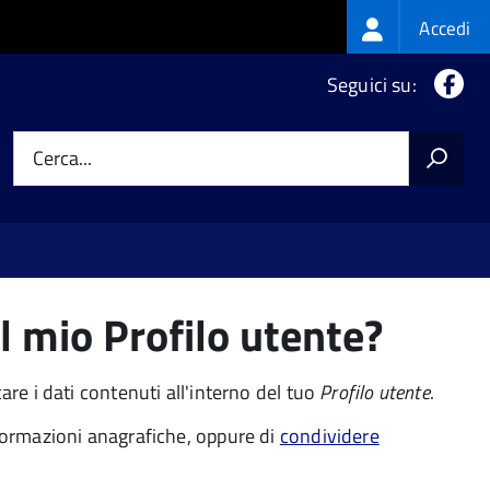
Login
Accedi
menu
Fa
Seguici su:
Cerca...
l mio Profilo utente?
re i dati contenuti all'interno del tuo
Profilo utente
.
nformazioni anagrafiche, oppure di
condividere