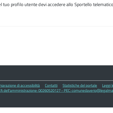
l tuo profilo utente devi accedere allo Sportello telematico 
hiarazione di accessibilità
Contatti
Statistiche del portale
Leggi 
IVA dell'amministrazione: 00260520127 - PEC: comunedaverio@legalmail