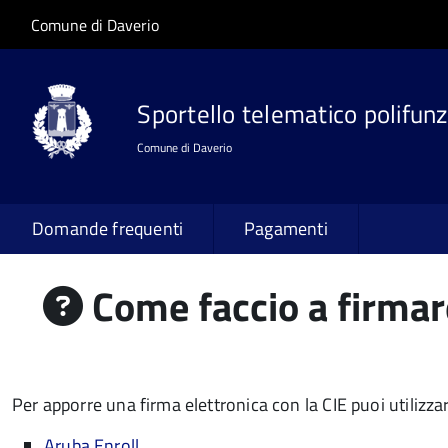
Salta al contenuto principale
Skip to site navigation
Comune di Daverio
Sportello telematico polifunz
Comune di Daverio
Domande frequenti
Pagamenti
Come faccio a firmar
Per apporre una firma elettronica con la CIE puoi utilizzar
Aruba Enroll