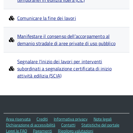
temporanei in edilizia libera (CIL)
Comunicare la fine dei lavori
Manifestare il consenso dell’accorpamento al
demanio stradale di aree private di uso pubblico
Segnalare l'inizio dei lavori per interventi
subordinati a segnalazione certificata di inizio
attività edilizia (SCIA)
Area riservata
Crediti
Informativa privacy
Note legali
Dichiarazione di accessibilità
Contatti
Statistiche del portale
Leggi le FAQ
Pagamenti
Riepilogo valutazioni