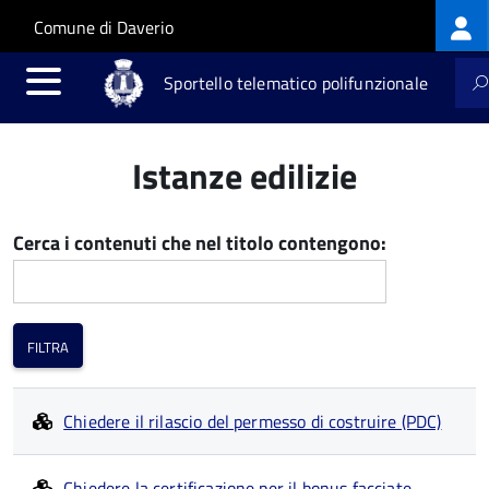
Log
Salta al contenuto principale
Skip to site navigation
Comune di Daverio
me
Sportello telematico polifunzionale
Istanze edilizie
Cerca i contenuti che nel titolo contengono:
Chiedere il rilascio del permesso di costruire (PDC)
Chiedere la certificazione per il bonus facciate