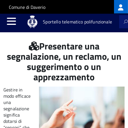
Log
Salta al contenuto principale
Skip to site navigation
Comune di Daverio
me
Sportello telematico polifunzionale
Presentare una
segnalazione, un reclamo, un
suggerimento o un
apprezzamento
Gestire in
modo efficace
una
segnalazione
significa
dotarsi di
“sensori” che