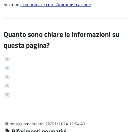
Sezioni:
Comunicare con l'Amministrazione
Quanto sono chiare le informazioni su
questa pagina?
Valuta
Valutazione
5
Valuta
stelle
4
Valuta
su
stelle
3
Valuta
5
su
stelle
2
Valuta
5
su
stelle
1
5
su
stelle
5
su
5
Ultimo aggiornamento: 22/01/2024 12:04.49
Riferimenti normativi