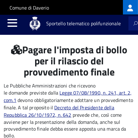
Log
Salta al contenuto principale
Skip to site navigation
Comune di Daverio
me
Sportello telematico polifunzionale
Pagare l'imposta di bollo
per il rilascio del
provvedimento finale
Le Pubbliche Amministrazioni che ricevono
le domande previste dalla
Legge 07/08/1990, n. 241, art. 2,
com.1
devono obbligatoriamente adottare un provvedimento
finale. A tal proposito il
Decreto del Presidente della
Repubblica 26/10/1972, n. 642
prevede che, così come
avviene per la presentazione della domanda, anche sul
provvedimento finale debba essere apposta una marca da
bollo.