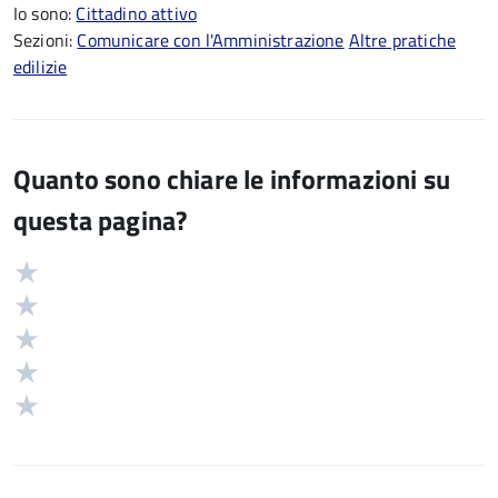
Io sono:
Cittadino attivo
Sezioni:
Comunicare con l'Amministrazione
Altre pratiche
edilizie
Quanto sono chiare le informazioni su
questa pagina?
Valuta
Valutazione
5
Valuta
stelle
4
Valuta
su
stelle
3
Valuta
5
su
stelle
2
Valuta
5
su
stelle
1
5
su
stelle
5
su