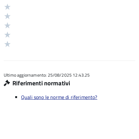
Valuta
Valutazione
5
Valuta
stelle
4
Valuta
su
stelle
3
Valuta
5
su
stelle
2
Valuta
5
su
stelle
1
5
su
stelle
5
su
5
Ultimo aggiornamento: 25/08/2025 12:43.25
Riferimenti normativi
Quali sono le norme di riferimento?