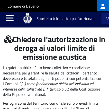
Log
Salta al contenuto principale
Skip to site navigation
Comune di Daverio
me
Sportello telematico polifunzionale
Chiedere l'autorizzazione in
deroga ai valori limite di
emissione acustica
La quiete pubblica è un bene collettivo e condizione
necessaria per garantire la salute dei cittadini, pertanto
deve essere tutelata dagli enti pubblici competenti, tra cui
i Comuni, “
[...] come fondamentale diritto dell’individuo ed
interesse della collettività [...]
“ (articolo 32 della Costituzione
della Repubblica Italiana).
Per ogni zona del territorio comunale sono previsti limiti
massimi di emissione sonora, prescritti dal Piano di